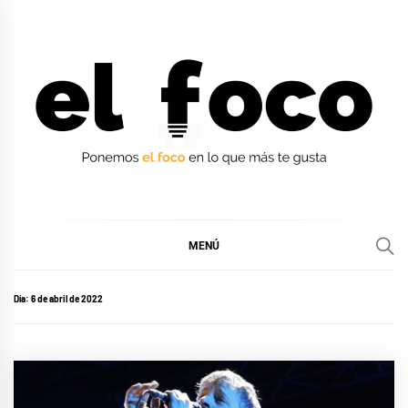
Ir
al
contenido
EL FOCO
EL FOCO
MENÚ
Día:
6 de abril de 2022