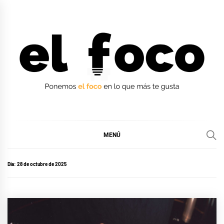
Ir
al
contenido
EL FOCO
EL FOCO
MENÚ
Día:
28 de octubre de 2025