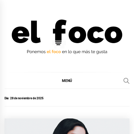
Ir
al
contenido
EL FOCO
EL FOCO
MENÚ
Día:
28 de noviembre de 2025