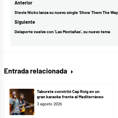
Navegación
Anterior
In
Chief
,
de
Stevie Nicks lanza su nuevo single ‘Show Them The Way
Entrada
cultura
,
entradas
anterior:
Siguiente
Demi
Delaporte vuelve con ‘Las Montañas’, su nuevo tema
Entrada
Lovato
,
siguiente:
Finneas
,
música
,
música
internacional
Entrada relacionada
Taburete convirtió Cap Roig en un
gran karaoke frente al Mediterráneo
3 agosto 2026