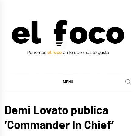
Ir
al
contenido
EL FOCO
EL FOCO
MENÚ
MÚSICA
Demi Lovato publica
‘Commander In Chief’