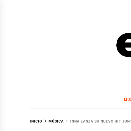
Ir
al
contenido
EL F
EL FOCO
MÚ
INICIO
MÚSICA
INNA LANZA SU NUEVO HIT JUNT