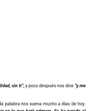
dad, sin ti”
,
y poco después nos dice
“y me
nda palabra nos suena mucho a días de hoy.
ar en lo que haré primero. Se ha parado el