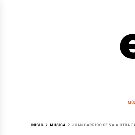
Ir
al
contenido
EL F
EL FOCO
MÚ
INICIO
MÚSICA
JOAN GARRIDO SE VA A OTRA F