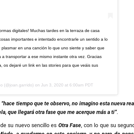
formas digitales! Muchas tardes en la terraza de casa
 cosas importantes e intentado encontrarle un sentido a lo
 plasmar en una canción lo que uno siente y saber que
á a transportar a ese mismo instante otra vez. Gracias
a, os dejaré un link en las stories para que veáis sus
do
(@joan.garrido) on
Jun 3, 2020 at 6:00am PDT
e
“hace tiempo que te observo, no imagino esta nueva reali
la, que llegará otra fase que me acerque más a ti”
.
 de su nuevo sencillo es
Otra Fase
, con lo que su segu
Miedo, a quedarme en este encierro, y no paro de pens