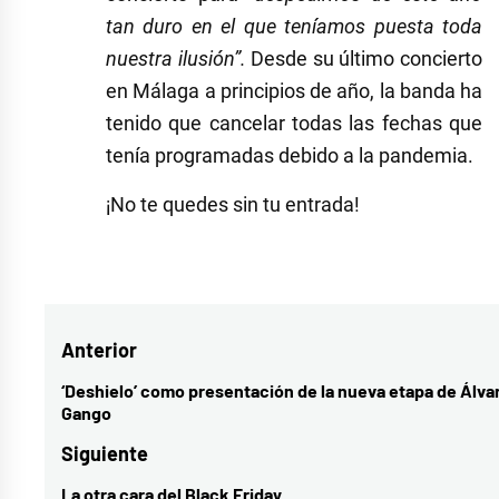
tan duro en el que teníamos puesta toda
nuestra ilusión”.
Desde su último concierto
en Málaga a principios de año, la banda ha
tenido que cancelar todas las fechas que
tenía programadas debido a la pandemia.
¡No te quedes sin tu entrada!
Etiquetado
como
concierto
,
Navegación
Anterior
Madrid
,
MI
de
‘Deshielo’ como presentación de la nueva etapa de Álva
Entrada
Gango
CURA
,
entradas
anterior:
Tu
Siguiente
Otra
La otra cara del Black Friday
Entrada