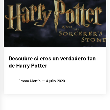
CINE,
Descubre si eres un verdadero fan
SERIES
Y TV
de Harry Potter
Emma Martín
4 julio 2020