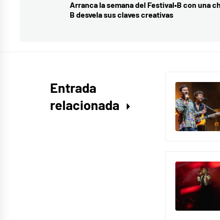
de
Arranca la semana del Festival•B con una ch
Entrada
B desvela sus claves creativas
entradas
anterior:
Entrada
relacionada