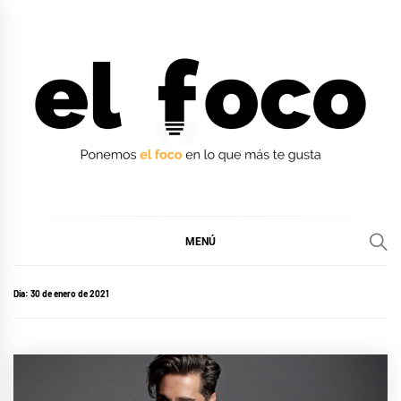
Ir
al
contenido
EL FOCO
EL FOCO
MENÚ
Día:
30 de enero de 2021