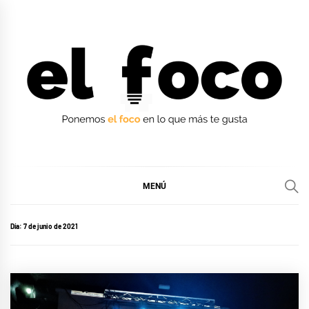
Ir
al
contenido
EL FOCO
EL FOCO
MENÚ
Día:
7 de junio de 2021