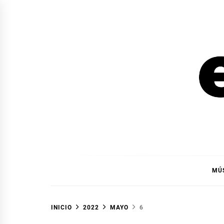
Ir
al
contenido
EL F
EL FOCO
MÚ
INICIO
2022
MAYO
6