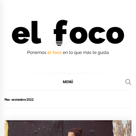
Ir
al
contenido
EL FOCO
EL FOCO
MENÚ
Mes:
noviembre 2022