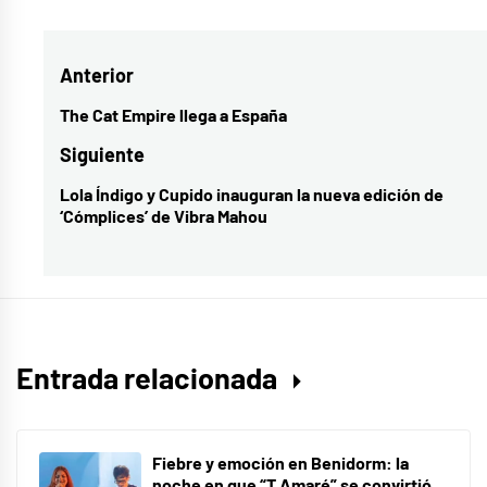
Navegación
Anterior
de
The Cat Empire llega a España
Entrada
entradas
anterior:
Siguiente
Lola Índigo y Cupido inauguran la nueva edición de
Entrada
‘Cómplices’ de Vibra Mahou
siguiente:
Entrada relacionada
Fiebre y emoción en Benidorm: la
noche en que “T Amaré” se convirtió