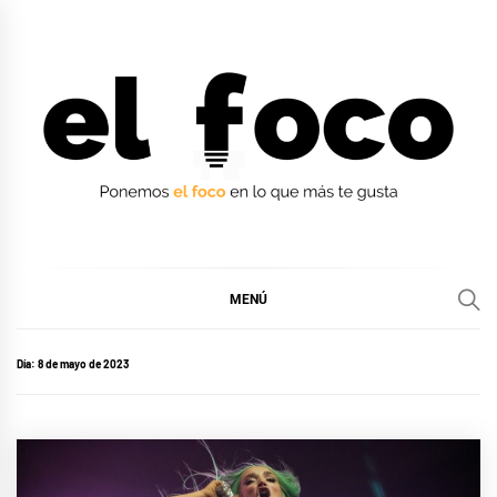
Ir
al
contenido
EL FOCO
EL FOCO
MENÚ
Día:
8 de mayo de 2023