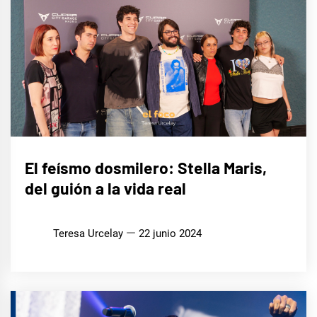
CINE,
El feísmo dosmilero: Stella Maris,
SERIES
Y TV
del guión a la vida real
Teresa Urcelay
22 junio 2024