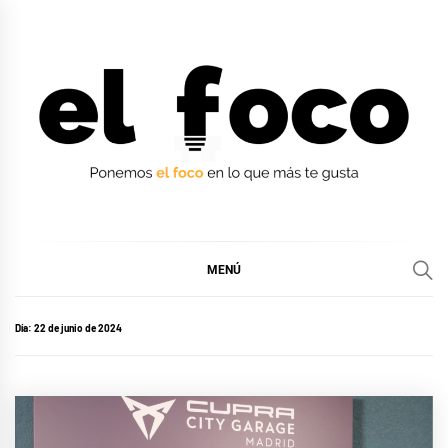
Ir
al
contenido
EL FOCO
EL FOCO
MENÚ
Día:
22 de junio de 2024