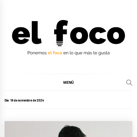
Ir
al
contenido
EL FOCO
EL FOCO
MENÚ
Día:
16 de noviembre de 2024