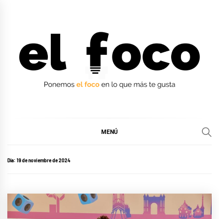
Ir
al
contenido
EL FOCO
EL FOCO
MENÚ
Día:
19 de noviembre de 2024