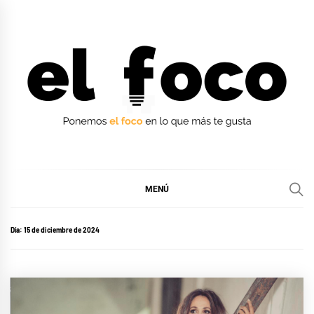
Ir
al
contenido
EL FOCO
EL FOCO
MENÚ
Día:
15 de diciembre de 2024