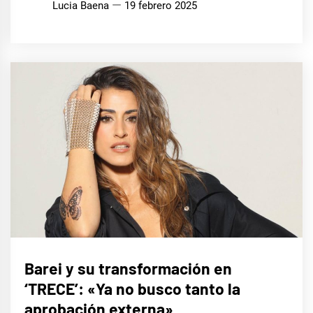
Lucia Baena
19 febrero 2025
MÚSICA
Barei y su transformación en
‘TRECE’: «Ya no busco tanto la
aprobación externa»