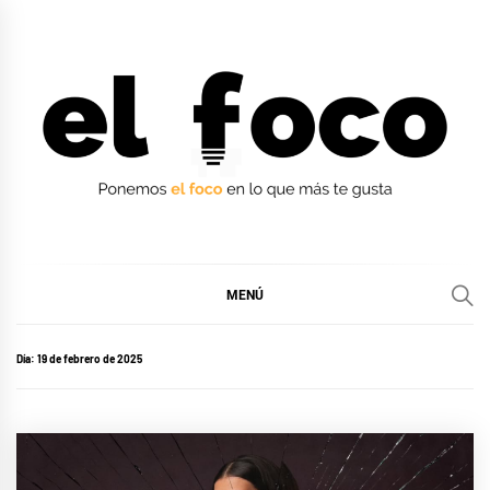
Ir
al
contenido
EL FOCO
EL FOCO
MENÚ
Día:
19 de febrero de 2025