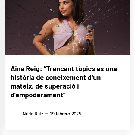
ENTREVISTAS
Aina Reig: “Trencant tòpics és una
història de coneixement d’un
MÚSICA
mateix, de superació i
d’empoderament”
Núria Ruiz
19 febrero 2025