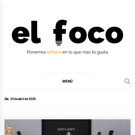
Ir
al
contenido
EL FOCO
EL FOCO
MENÚ
Día:
23 de abril de 2025