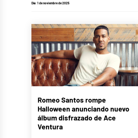
Día:
1 de noviembre de 2025
MÚSICA
Romeo Santos rompe
Halloween anunciando nuevo
álbum disfrazado de Ace
Ventura