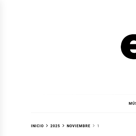
Ir
al
contenido
EL F
EL FOCO
MÚ
INICIO
2025
NOVIEMBRE
1