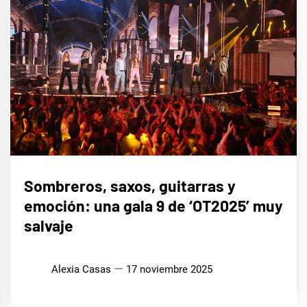
CINE,
Sombreros, saxos, guitarras y
SERIES
Y TV
emoción: una gala 9 de ‘OT2025’ muy
MÚSICA
salvaje
Alexia Casas
17 noviembre 2025