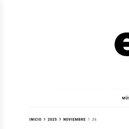
Ir
al
contenido
EL F
EL FOCO
MÚ
INICIO
2025
NOVIEMBRE
26