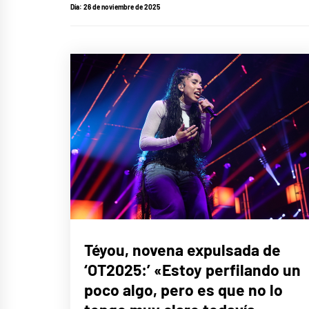
Día:
26 de noviembre de 2025
CINE,
Téyou, novena expulsada de
SERIES
Y TV
‘OT2025:’ «Estoy perfilando un
ENTREVISTAS
poco algo, pero es que no lo
MÚSICA