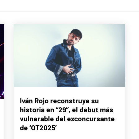
MÚSICA
Iván Rojo reconstruye su
historia en “29”, el debut más
vulnerable del exconcursante
de ‘OT2025’