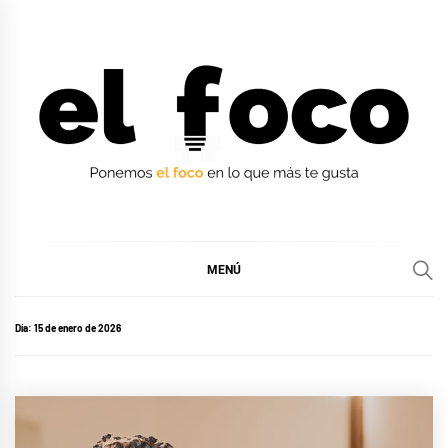
Ir
al
contenido
EL FOCO
EL FOCO
MENÚ
Día:
15 de enero de 2026