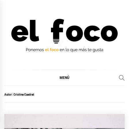
Ir
al
contenido
EL FOCO
EL FOCO
MENÚ
Autor:
Cristina Cuadrat