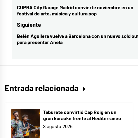
Operación
de
CUPRA City Garage Madrid convierte noviembre en un
Entrada
festival de arte, música y cultura pop
Triunfo
,
entradas
anterior:
Operación
Siguiente
Triunfo
Belén Aguilera vuelve a Barcelona con un nuevo sold ou
Entrada
2025
,
para presentar Anela
siguiente:
ot
Entrada relacionada
Taburete convirtió Cap Roig en un
gran karaoke frente al Mediterráneo
3 agosto 2026