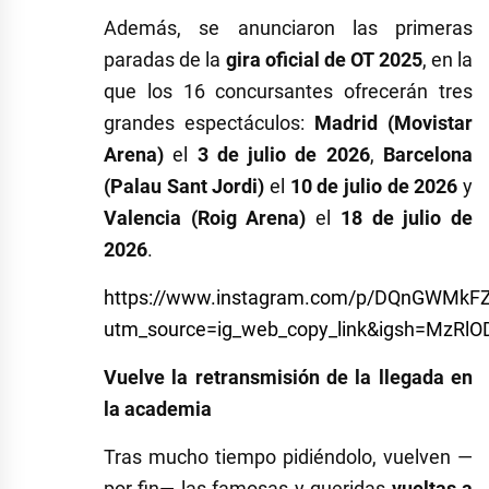
Además, se anunciaron las primeras
paradas de la
gira oficial de OT 2025
, en la
que los 16 concursantes ofrecerán tres
grandes espectáculos:
Madrid (Movistar
Arena)
el
3 de julio de 2026
,
Barcelona
(Palau Sant Jordi)
el
10 de julio de 2026
y
Valencia (Roig Arena)
el
18 de julio de
2026
.
https://www.instagram.com/p/DQnGWMkF
utm_source=ig_web_copy_link&igsh=MzRl
Vuelve la retransmisión de la llegada en
la academia
Tras mucho tiempo pidiéndolo, vuelven —
por fin— las famosas y queridas
vueltas a