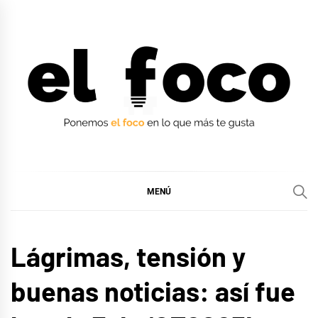
Ir
al
contenido
EL FOCO
EL FOCO
MENÚ
CINE,
Lágrimas, tensión y
SERIES
Y TV
buenas noticias: así fue
MÚSICA