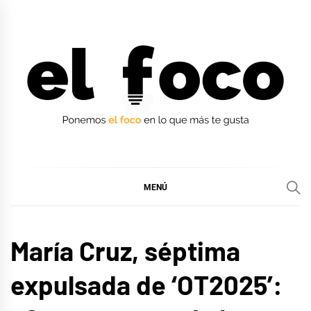
Ir
al
contenido
EL FOCO
EL FOCO
MENÚ
CINE,
María Cruz, séptima
SERIES
Y TV
expulsada de ‘OT2025’:
ENTREVISTAS
MÚSICA