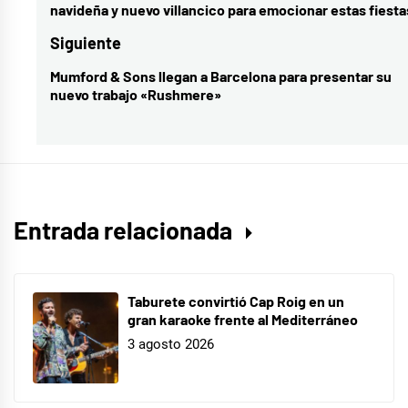
navideña y nuevo villancico para emocionar estas fiesta
Triunfo
,
entradas
anterior:
Operación
Siguiente
Triunfo
Mumford & Sons llegan a Barcelona para presentar su
Entrada
2025
,
nuevo trabajo «Rushmere»
siguiente:
ot
Entrada relacionada
Taburete convirtió Cap Roig en un
gran karaoke frente al Mediterráneo
3 agosto 2026