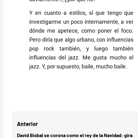
Y en cuanto a estilos, sí que tengo que
investigarme un poco internamente, a ver
dónde me apetece, como poner el foco.
Pero diría que algo urbano, con influencias
pop rock también, y luego también
influencias del jazz. Me gusta mucho el
jazz. Y, por supuesto, baile, mucho baile.
Etiquetado
como
maría
Navegación
Anterior
cruz
,
Operación
de
David Bisbal se corona como el rey de la Navidad: gira
Entrada