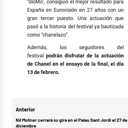
‘SloMo’, consiguió el mejor resultado para
España en Eurovisión en 27 años con un
gran tercer puesto. Una actuación que
pasó a la historia del festival ya bautizada
como “chanelazo”.
Además, los seguidores del
festival
podrán disfrutar de la actuación
de Chanel en el ensayo de la final, el día
13 de febrero.
Etiquetado
como
benidorm
Navegación
Anterior
fest
2026
,
de
Nil Moliner cerrará su gira en el Palau Sant Jordi el 27 de
Entrada
diciembre
chanel