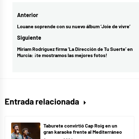
actualidad
Navegación
Anterior
musical
,
Más
de
Louane soprende con su nuevo álbum ‘Joie de vivre’
Entrada
allá
entradas
anterior:
Siguiente
de
Miriam Rodríguez firma ‘La Dirección de Tu Suerte’ en
Entrada
la
Murcia: ¡te mostramos las mejores fotos!
siguiente:
luna
,
música
,
Netflix
,
novedades
musicales
Entrada relacionada
Taburete convirtió Cap Roig en un
gran karaoke frente al Mediterráneo