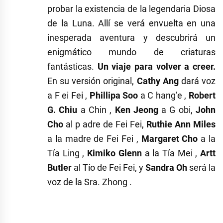
probar la existencia de la legendaria Diosa
de la Luna. Allí se verá envuelta en una
inesperada aventura y descubrirá un
enigmático mundo de criaturas
fantásticas.
Un viaje para volver a creer.
En su versión original,
Cathy Ang
dará voz
a F ei Fei ,
Phillipa Soo
a C hang’e ,
Robert
G. Chiu
a Chin ,
Ken Jeong
a G obi,
John
Cho
al p adre de Fei Fei,
Ruthie Ann Miles
a la madre de Fei Fei ,
Margaret Cho
a la
Tía Ling ,
Kimiko Glenn
a la Tía Mei ,
Artt
Butler
al Tío de Fei Fei, y
Sandra Oh
será la
voz de la Sra. Zhong .
Etiquetado
como