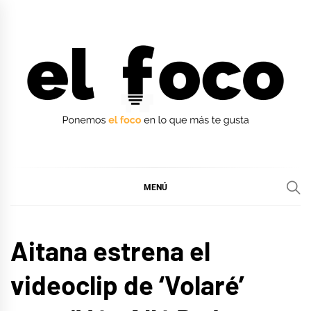
Ir
al
contenido
EL FOCO
EL FOCO
MENÚ
MÚSICA
Aitana estrena el
videoclip de ‘Volaré’