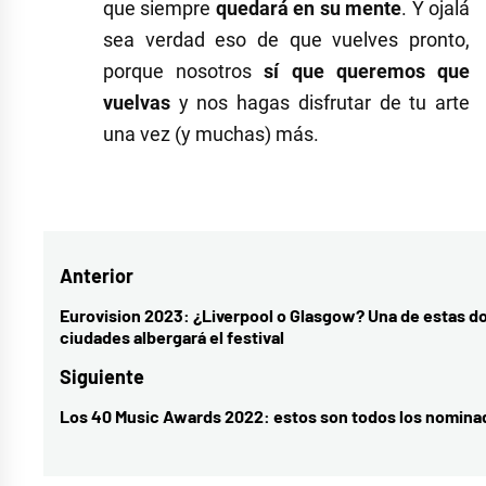
que siempre
quedará en su mente
. Y ojalá
sea verdad eso de que vuelves pronto,
porque nosotros
sí que queremos que
vuelvas
y nos hagas disfrutar de tu arte
una vez (y muchas) más.
Etiquetado
como
Amaia
Navegación
Anterior
Romero
,
Así
de
Eurovision 2023: ¿Liverpool o Glasgow? Una de estas d
Entrada
ciudades albergará el festival
Bailaba
,
entradas
anterior:
concierto
Siguiente
sala
,
Los 40 Music Awards 2022: estos son todos los nomina
Entrada
El
siguiente:
Relámpago
,