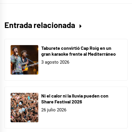
No
sé
quién
Entrada relacionada
soy
,
No
sé
Taburete convirtió Cap Roig en un
quien
gran karaoke frente al Mediterráneo
3 agosto 2026
soy
tour
,
Sala
Repvblicca
Ni el calor ni la lluvia pueden con
Share Festival 2026
26 julio 2026