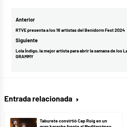
como
Angy
,
Navegación
Anterior
angy
benidorm
de
RTVE presenta a los 16 artistas del Benidorm Fest 2024
Entrada
fest
entradas
anterior:
Siguiente
Lola Índigo, la mejor artista para abrir la samana de los L
Entrada
GRAMMY
siguiente:
Entrada relacionada
Taburete convirtió Cap Roig en un
gran karaoke frente al Mediterráneo