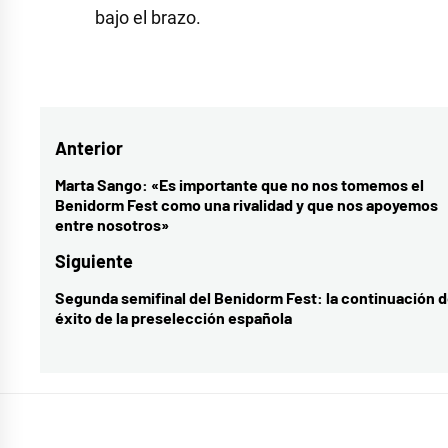
bajo el brazo.
Etiquetado
como
benidorm
Navegación
Anterior
fest
,
eurovision
,
de
Marta Sango: «Es importante que no nos tomemos el
Entrada
Benidorm Fest como una rivalidad y que nos apoyemos
primera
entradas
anterior:
entre nosotros»
semifinal
Siguiente
Segunda semifinal del Benidorm Fest: la continuación d
Entrada
éxito de la preselección española
siguiente: