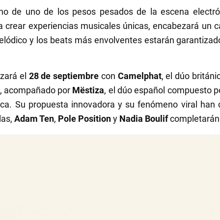
rno de uno de los pesos pesados de la escena electr
a crear experiencias musicales únicas, encabezará un c
elódico y los beats más envolventes estarán garantizad
zará el
28 de septiembre
con
Camelphat
, el dúo britán
da, acompañado por
Mëstiza
, el dúo español compuesto p
ica. Su propuesta innovadora y su fenómeno viral han 
las,
Adam Ten
,
Pole Position
y
Nadia Boulif
completarán 