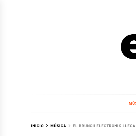
Ir
al
contenido
EL F
EL FOCO
MÚ
INICIO
MÚSICA
EL BRUNCH ELECTRONIK LLEGA