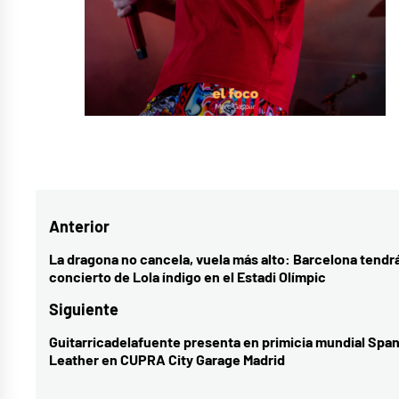
Navegación
Anterior
de
La dragona no cancela, vuela más alto: Barcelona tendr
Entrada
concierto de Lola índigo en el Estadi Olímpic
entradas
anterior:
Siguiente
Guitarricadelafuente presenta en primicia mundial Spa
Entrada
Leather en CUPRA City Garage Madrid
siguiente: