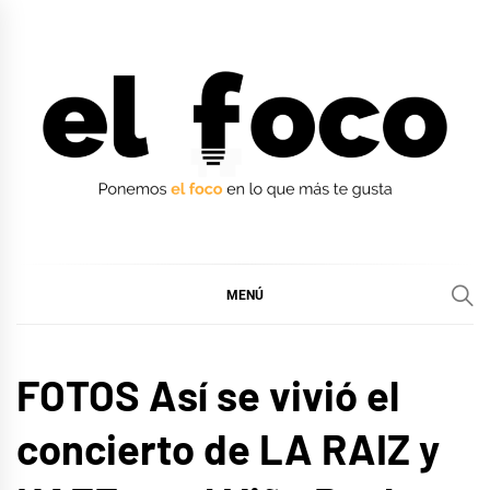
Ir
al
contenido
EL FOCO
EL FOCO
MENÚ
MÚSICA
FOTOS Así se vivió el
concierto de LA RAIZ y