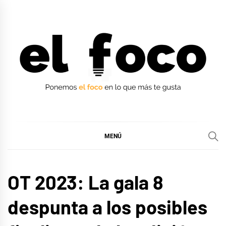
Ir
al
contenido
EL FOCO
EL FOCO
MENÚ
MÚSICA
OT 2023: La gala 8
despunta a los posibles