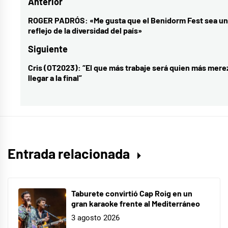
Navegación
Anterior
Amazon
Prime
,
de
ROGER PADRÓS: «Me gusta que el Benidorm Fest sea un
Entrada
reflejo de la diversidad del país»
Operación
entradas
anterior:
Triunfo
,
Siguiente
OT
Cris (OT2023): “El que más trabaje será quien más mere
Entrada
2023
,
llegar a la final”
siguiente:
Paul
Entrada relacionada
Taburete convirtió Cap Roig en un
gran karaoke frente al Mediterráneo
3 agosto 2026