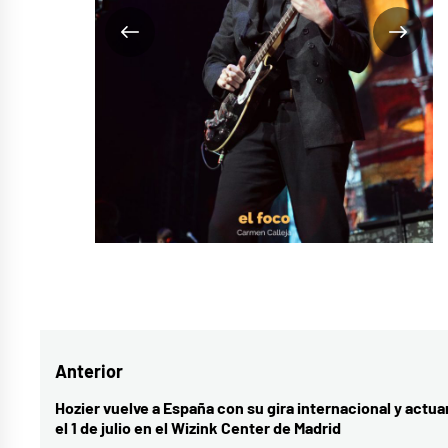
Navegación
Anterior
de
Hozier vuelve a España con su gira internacional y actua
Entrada
el 1 de julio en el Wizink Center de Madrid
entradas
anterior: