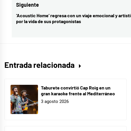
Siguiente
‘Acoustic Home’ regresa con un viaje emocional y artíst
Entrada
por la vida de sus protagonistas
siguiente:
Entrada relacionada
Taburete convirtió Cap Roig en un
gran karaoke frente al Mediterráneo
3 agosto 2026