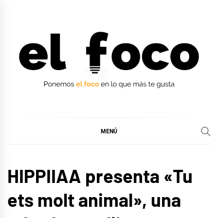
Ir
al
contenido
EL FOCO
EL FOCO
MENÚ
MÚSICA
HIPPIIAA presenta «Tu
ets molt animal», una