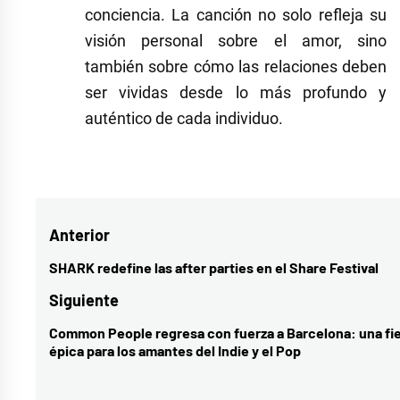
conciencia. La canción no solo refleja su
visión personal sobre el amor, sino
también sobre cómo las relaciones deben
ser vividas desde lo más profundo y
auténtico de cada individuo.
Navegación
Anterior
de
SHARK redefine las after parties en el Share Festival
Entrada
entradas
anterior:
Siguiente
Common People regresa con fuerza a Barcelona: una fi
Entrada
épica para los amantes del Indie y el Pop
siguiente: