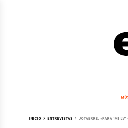
Ir
al
contenido
EL F
EL FOCO
MÚ
INICIO
ENTREVISTAS
JOTAERRE: «PARA ‘MI LV