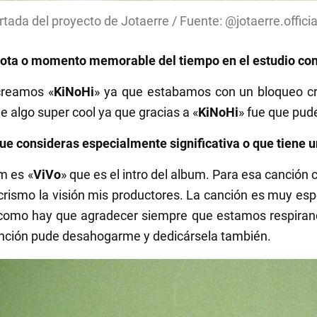
rtada del proyecto de Jotaerre / Fuente: @jotaerre.offici
ota o momento memorable del tiempo en el estudio con
creamos «
KiNoHi
» ya que estabamos con un bloqueo cr
ue algo super cool ya que gracias a «
KiNoHi
» fue que pud
e consideras especialmente significativa o que tiene un
m es «
ViVo
» que es el intro del album. Para esa canción 
crismo la visión mis productores. La canción es muy espe
como hay que agradecer siempre que estamos respirando.
anción pude desahogarme y dedicársela también.