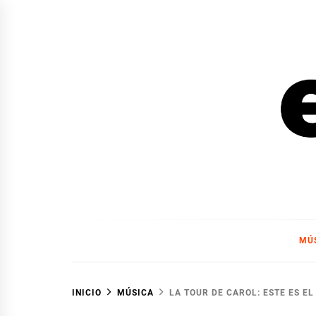
Ir
al
contenido
EL F
EL FOCO
MÚ
INICIO
MÚSICA
LA TOUR DE CAROL: ESTE ES E