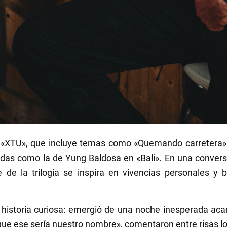
 «XTU», que incluye temas como «Quemando carretera» y
das como la de Yung Baldosa en «Bali». En una conversa
 de la trilogía se inspira en vivencias personales y 
 historia curiosa: emergió de una noche inesperada ac
que ese sería nuestro nombre», comentaron entre risas lo