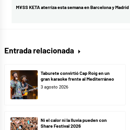
M¥SS KETA aterriza esta semana en Barcelona y Madrid
Entrada
siguiente:
Entrada relacionada
Taburete convirtió Cap Roig en un
gran karaoke frente al Mediterráneo
3 agosto 2026
Ni el calor ni la lluvia pueden con
Share Festival 2026