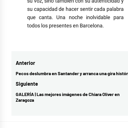
su voz, sino también con su autenticidad y
su capacidad de hacer sentir cada palabra
que canta. Una noche inolvidable para
todos los presentes en Barcelona.
Navegación
Anterior
de
Pecos deslumbra en Santander y arranca una gira histór
Entrada
entradas
anterior:
Siguiente
GALERÍA | Las mejores imágenes de Chiara Oliver en
Entrada
Zaragoza
siguiente: