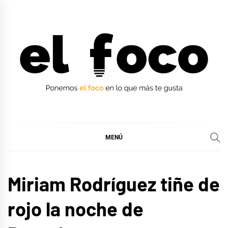
Ir
al
contenido
EL FOCO
EL FOCO
MENÚ
MÚSICA
Miriam Rodríguez tiñe de
rojo la noche de