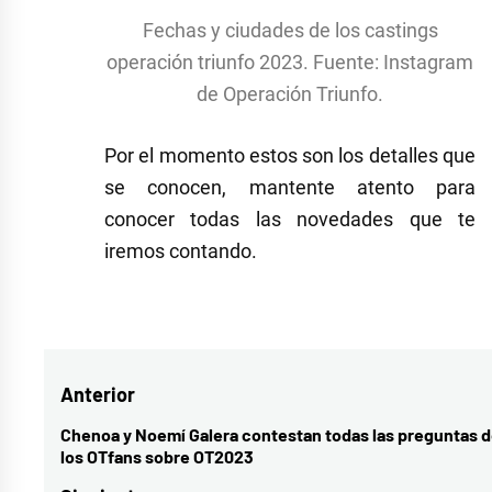
Fechas y ciudades de los castings
operación triunfo 2023. Fuente: Instagram
de Operación Triunfo.
Por el momento estos son los detalles que
se conocen, mantente atento para
conocer todas las novedades que te
iremos contando.
Etiquetado
como
Operación
Navegación
Anterior
Triunfo
,
Operación
de
Chenoa y Noemí Galera contestan todas las preguntas 
Entrada
los OTfans sobre OT2023
Triunfo
entradas
anterior:
2023
,