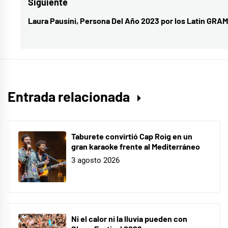
Siguiente
OT2023
Laura Pausini, Persona Del Año 2023 por los Latin GRA
Entrada
siguiente:
Entrada relacionada
Taburete convirtió Cap Roig en un
gran karaoke frente al Mediterráneo
3 agosto 2026
Ni el calor ni la lluvia pueden con