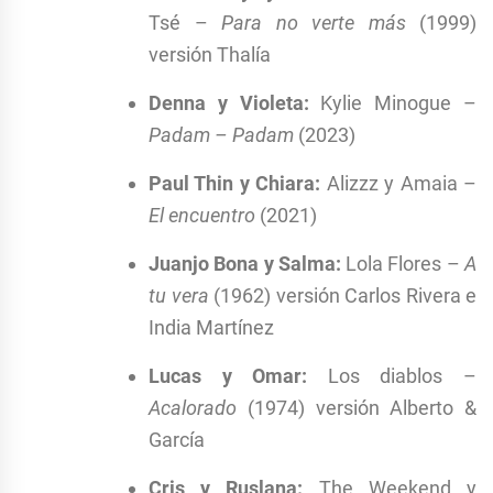
Tsé –
Para no verte más
(1999)
versión Thalía
Denna y Violeta
:
Kylie Minogue –
Padam – Padam
(2023)
Paul Thin y Chiara:
Alizzz y Amaia –
El encuentro
(2021)
Juanjo Bona y Salma:
Lola Flores –
A
tu vera
(1962) versión Carlos Rivera e
India Martínez
Lucas y Omar:
Los diablos –
Acalorado
(1974) versión Alberto &
García
Cris y Ruslana:
The Weekend y