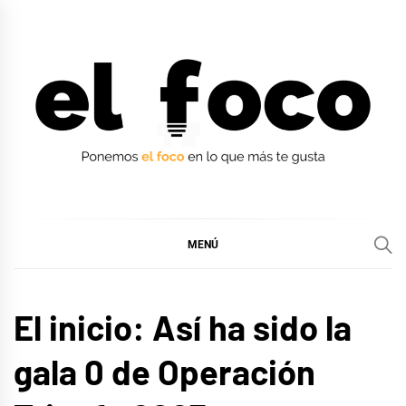
Ir
al
contenido
EL FOCO
EL FOCO
MENÚ
MÚSICA
El inicio: Así ha sido la
gala 0 de Operación