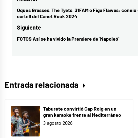
Navegación
0
,
de
Oques Grasses, The Tyets, 31FAM o Figa Flawas: coneix 
Entrada
cartell del Canet Rock 2024
Operación
entradas
anterior:
Triunfo
,
Siguiente
Operación
FOTOS Así se ha vivido la Premiere de ‘Napoleó’
Entrada
Triunfo
siguiente:
2023
Entrada relacionada
Taburete convirtió Cap Roig en un
gran karaoke frente al Mediterráneo
3 agosto 2026