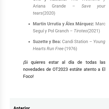
Ariana Grande –
Save your
tears
(2020)
Martin Urrutia y Álex Márquez:
Marc
Seguí y Pol Granch –
Tiroteo
(2021)
Suzette y Bea:
Candi Station –
Young
Hearts Run Free
(1976)
¡Si quieres estar al día de todas las
novedades de OT2023 estáte atento a El
Foco!
Etiquetado
como
2023
,
Anterior
gala