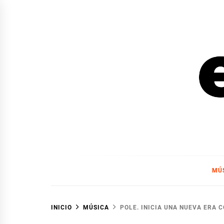
Ir
al
contenido
EL F
EL FOCO
MÚ
INICIO
MÚSICA
POLE. INICIA UNA NUEVA ERA 