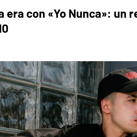
va era con «Yo Nunca»: un r
M0