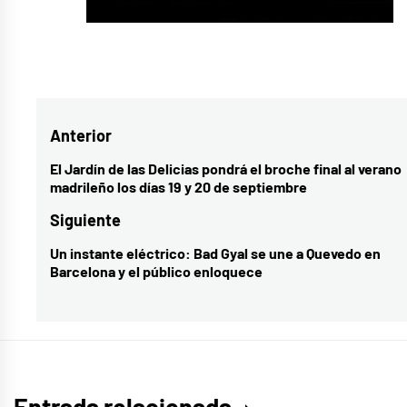
Navegación
Anterior
de
El Jardín de las Delicias pondrá el broche final al verano
Entrada
madrileño los días 19 y 20 de septiembre
entradas
anterior:
Siguiente
Un instante eléctrico: Bad Gyal se une a Quevedo en
Entrada
Barcelona y el público enloquece
siguiente:
Entrada relacionada