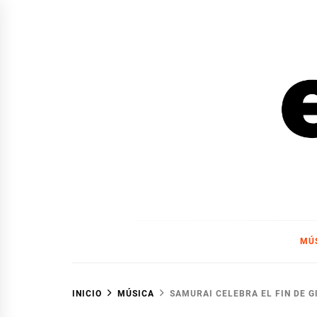
Ir
al
contenido
EL F
EL FOCO
MÚ
INICIO
MÚSICA
SAMURAI CELEBRA EL FIN DE G