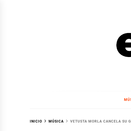
Ir
al
contenido
EL F
EL FOCO
MÚ
INICIO
MÚSICA
VETUSTA MORLA CANCELA SU G