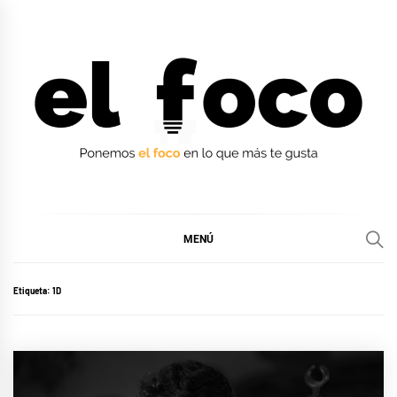
Ir
al
contenido
EL FOCO
EL FOCO
MENÚ
Etiqueta:
1D