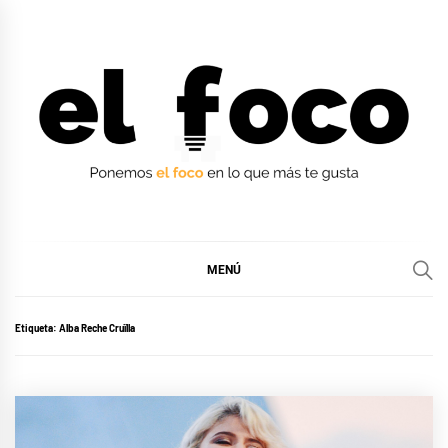
Ir
al
contenido
EL FOCO
EL FOCO
MENÚ
Etiqueta:
Alba Reche Cruïlla